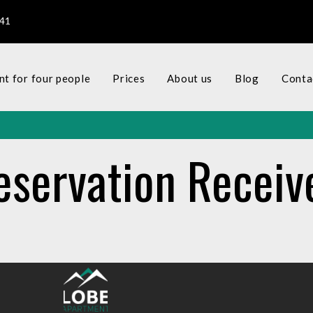
141
t for four people
Prices
About us
Blog
Conta
eservation Receiv