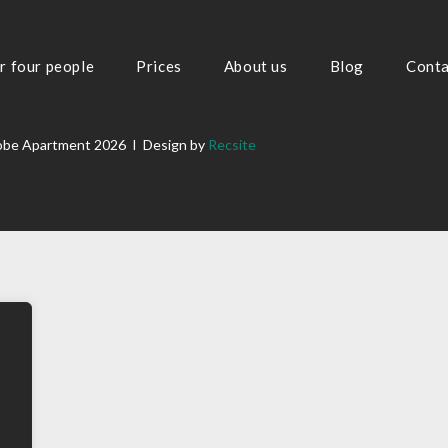
r four people
Prices
About us
Blog
Conta
obe Apartment 2026 I Design by
Recsite