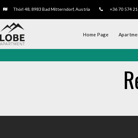
Thörl 48, 8983 Bad Mitterndorf, Austria
+36 70 574 2
Home Page
Apartmen
R