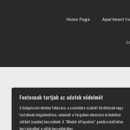
Home Page
Apartment fo
L
Fontosnak tartjuk az adatok védelmét
A böngészési élmény fokozása, a személyre szabott hirdetések vagy
tartalmak megjelenítése, valamint a forgalom elemzése érdekében
sütiket (cookie) használunk. A "Mindet elfogadom" gombra kattintva
hozzájárulhat a sütik használatához.