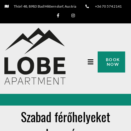
Thörl 48, 8983 Bad Mitterndorf, Austria
+36 70 574 2141
BOOK
NOW
Szabad férőhelyeket