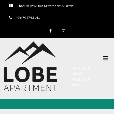
Thörl 48, 8983 Bad Mitterndorf, Ausztria
+36 70 574 2141
FOGLALJ
MOST
FOGLALJ
MOST