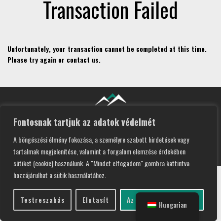
Transaction Failed
Unfortunately, your transaction cannot be completed at this time.
Please try again or contact us.
Fontosnak tartjuk az adatok védelmét
A böngészési élmény fokozása, a személyre szabott hirdetések vagy
Lobe Apartment 2026 I Design by
Recsite
tartalmak megjelenítése, valamint a forgalom elemzése érdekében
sütiket (cookie) használunk. A "Mindet elfogadom" gombra kattintva
hozzájárulhat a sütik használatához.
Testreszabás
Elutasít
Az összes elfogadása
Hungarian