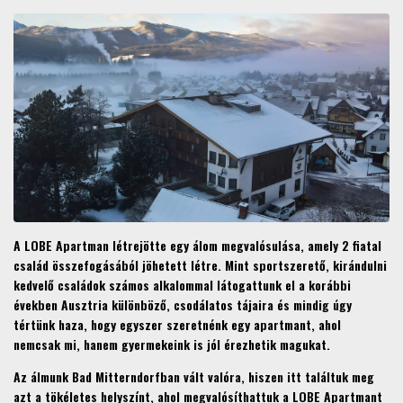
A LOBE Apartman létrejötte egy álom megvalósulása, amely 2 fiatal
család összefogásából jöhetett létre. Mint sportszerető, kirándulni
kedvelő családok számos alkalommal látogattunk el a korábbi
években Ausztria különböző, csodálatos tájaira és mindig úgy
tértünk haza, hogy egyszer szeretnénk egy apartmant, ahol
nemcsak mi, hanem gyermekeink is jól érezhetik magukat.
Az álmunk Bad Mitterndorfban vált valóra, hiszen itt találtuk meg
azt a tökéletes helyszínt, ahol megvalósíthattuk a LOBE Apartmant