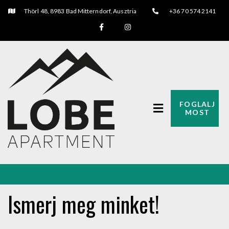
Thörl 48, 8983 Bad Mitterndorf, Ausztria
+36 70 574 2141
FOGLALJ
MOST
Ismerj meg minket!