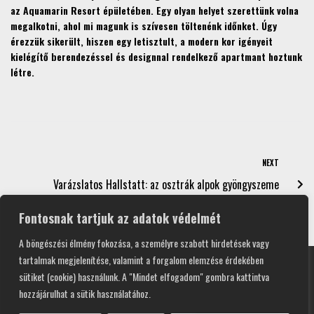
az Aquamarin Resort épületében. Egy olyan helyet szerettünk volna
megalkotni, ahol mi magunk is szívesen töltenénk időnket. Úgy
érezzük sikerült, hiszen egy letisztult, a modern kor igényeit
kielégítő berendezéssel és designnal rendelkező apartmant hoztunk
létre.
NEXT
Varázslatos Hallstatt: az osztrák alpok gyöngyszeme
Fontosnak tartjuk az adatok védelmét
A böngészési élmény fokozása, a személyre szabott hirdetések vagy
tartalmak megjelenítése, valamint a forgalom elemzése érdekében
sütiket (cookie) használunk. A "Mindet elfogadom" gombra kattintva
hozzájárulhat a sütik használatához.