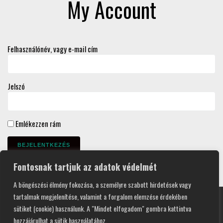
My Account
Felhasználónév, vagy e-mail cím
Jelszó
Emlékezzen rám
Fontosnak tartjuk az adatok védelmét
Lost your password?
A böngészési élmény fokozása, a személyre szabott hirdetések vagy
tartalmak megjelenítése, valamint a forgalom elemzése érdekében
sütiket (cookie) használunk. A "Mindet elfogadom" gombra kattintva
hozzájárulhat a sütik használatához.