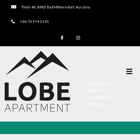
Thörl 48, 8983 Bad Mitterndorf, Ausztria
+36 70 574 2141
FOGLALJ
MOST
FOGLALJ
MOST