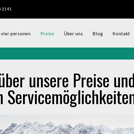
4 2141
vier personen
Preise
Über uns
Blog
Kontakt
 über unsere Preise und
n Servicemöglichkeite