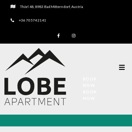
Thörl 48, 8983 Bad Mitterndorf, Austria
+36 70 574 2141
BOOK
NOW
BOOK
NOW