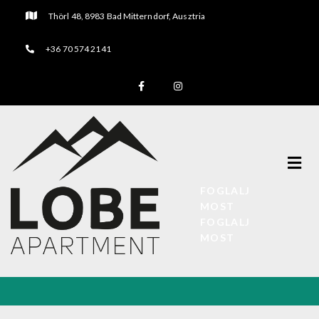
Thörl 48, 8983 Bad Mitterndorf, Ausztria
+36 70 574 2141
FOGLALJ
MOST
FOGLALJ
MOST